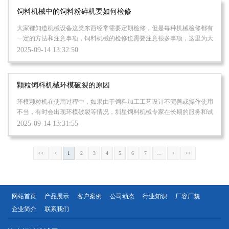
饲料机械中的饲料粉碎机要如何检修
大家都知道机械设备这类东西经常需要定期检修，但是每种机械检修都有
一定的方法和注意事项，饲料机械的检修也需要注意很多事项，这里为大
家之处三点需要特别注意的： 一...
2025-09-14 13:32:50
颗粒饲料机械环模破裂的原因
环模颗粒机在使用过程中，如果由于饲料加工工艺设计不完善或操作使用
不当，有时会出现环模破裂等情况，圳星饲料机械专家在长期的服务和试
验过程中综合分析，饲料颗粒机环模...
2025-09-14 13:31:55
<<
<
1
2
3
4
5
6
7
...
>
>>
网站首页
产品展示
客户案例
公司动态
行业知识
厂容厂貌
企业简介
联系我们