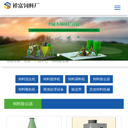
当前位置：
主页
>
产品中心
>
饲料除尘器
饲料混合机
饲料搅拌机
饲料调料机
饲料除尘器
饲料颗粒机
粪便处理设备
输送带
其他饲料机械
饲料除尘器